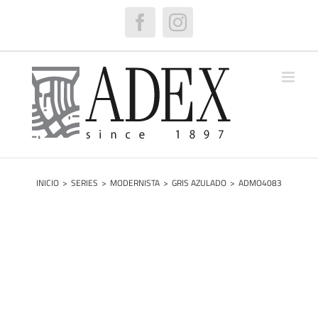
Saltar
al
Facebook
Instagram
contenido
INICIO
>
SERIES
>
MODERNISTA
>
GRIS AZULADO
>
ADMO4083