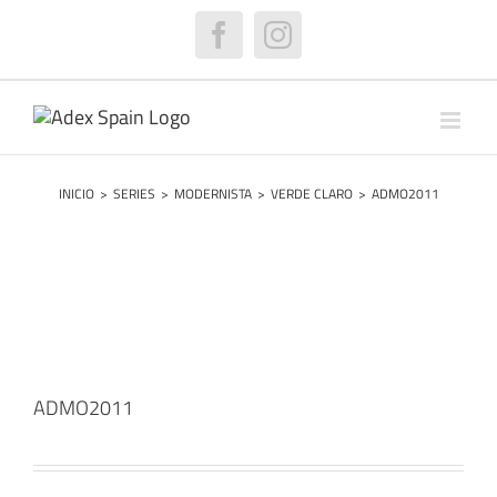
Saltar
al
Facebook
Instagram
contenido
INICIO
>
SERIES
>
MODERNISTA
>
VERDE CLARO
>
ADMO2011
ADMO2011