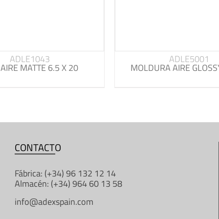
ADLE1043
ADLE5001
 AIRE MATTE 6.5 X 20
MOLDURA AIRE GLOSSY
CONTACTO
Fábrica: (+34) 96 132 12 14
Almacén: (+34) 964 60 13 58
info@adexspain.com