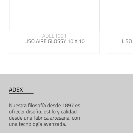
ADLE1001
LISO AIRE GLOSSY 10 X 10
LISO
ADEX
Nuestra filosofía desde 1897 es
ofrecer diseño, estilo y calidad
desde una fábrica artesanal con
una tecnología avanzada.