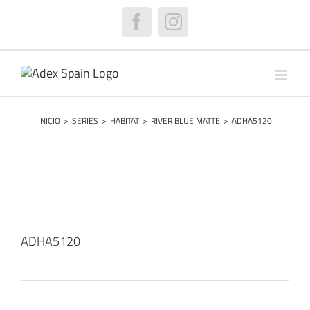
Saltar
al
Facebook
Instagram
contenido
INICIO
>
SERIES
>
HABITAT
>
RIVER BLUE MATTE
>
ADHA5120
ADHA5120