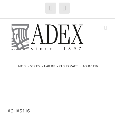
Saltar
al
Facebook
Instagram
contenido
INICIO
>
SERIES
>
HABITAT
>
CLOUD MATTE
>
ADHA5116
ADHA5116