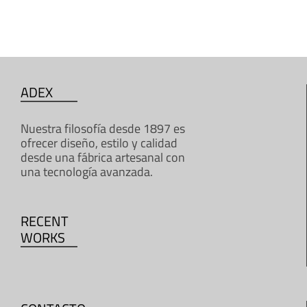
ADEX
Nuestra filosofía desde 1897 es
ofrecer diseño, estilo y calidad
desde una fábrica artesanal con
una tecnología avanzada.
RECENT
WORKS