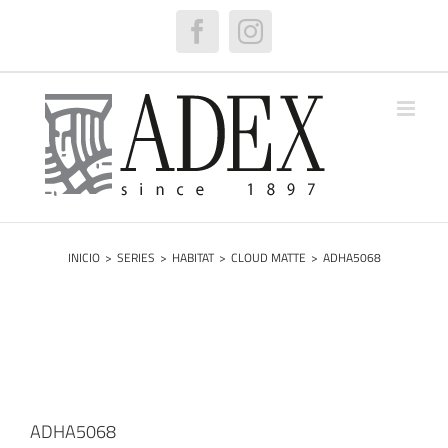
Saltar
al
Facebook
Instagram
contenido
INICIO
>
SERIES
>
HABITAT
>
CLOUD MATTE
>
ADHA5068
ADHA5068