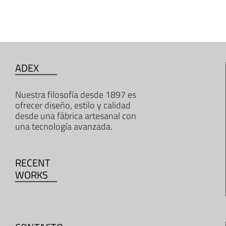
ADEX
Nuestra filosofía desde 1897 es
ofrecer diseño, estilo y calidad
desde una fábrica artesanal con
una tecnología avanzada.
RECENT
WORKS