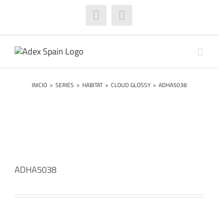
Saltar
al
Facebook
Instagram
contenido
INICIO
>
SERIES
>
HABITAT
>
CLOUD GLOSSY
>
ADHA5038
ADHA5038