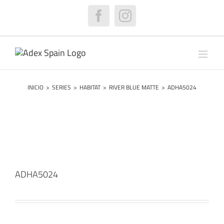
Saltar
al
Facebook
Instagram
contenido
INICIO
>
SERIES
>
HABITAT
>
RIVER BLUE MATTE
>
ADHA5024
ADHA5024