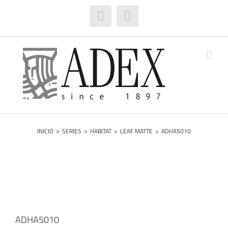
Saltar
al
Facebook
Instagram
contenido
INICIO
>
SERIES
>
HABITAT
>
LEAF MATTE
>
ADHA5010
ADHA5010