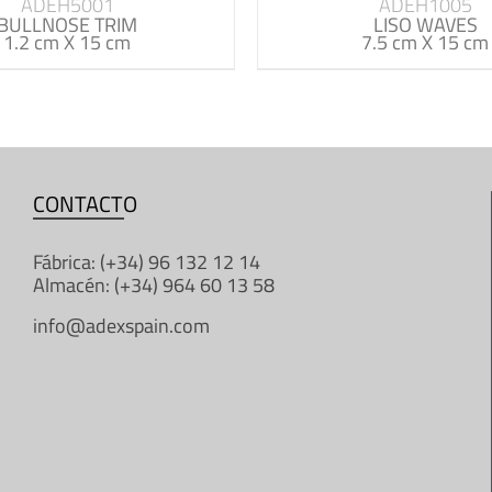
ADEH5001
ADEH1005
BULLNOSE TRIM
LISO WAVES
1.2 cm X 15 cm
7.5 cm X 15 cm
CONTACTO
Fábrica: (+34) 96 132 12 14
Almacén: (+34) 964 60 13 58
info@adexspain.com