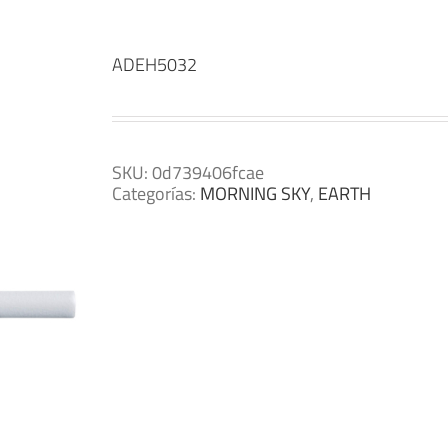
ADEH5032
SKU:
0d739406fcae
Categorías:
MORNING SKY
,
EARTH