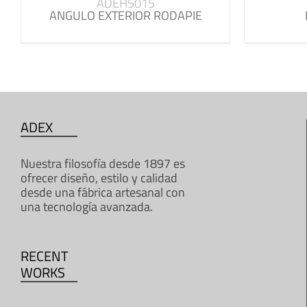
ADEH5015
ANGULO EXTERIOR RODAPIE
ADEX
Nuestra filosofía desde 1897 es
ofrecer diseño, estilo y calidad
desde una fábrica artesanal con
una tecnología avanzada.
RECENT
WORKS