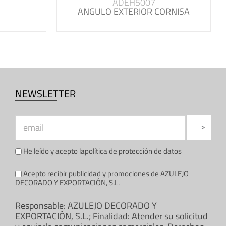
ADEH5007
ANGULO EXTERIOR CORNISA
NEWSLETTER
He leído y acepto la
política de protección de datos
Acepto recibir publicidad y promociones de AZULEJO
DECORADO Y EXPORTACIÓN, S.L.
Responsable: AZULEJO DECORADO Y
EXPORTACIÓN, S.L.; Finalidad: Atender su solicitud