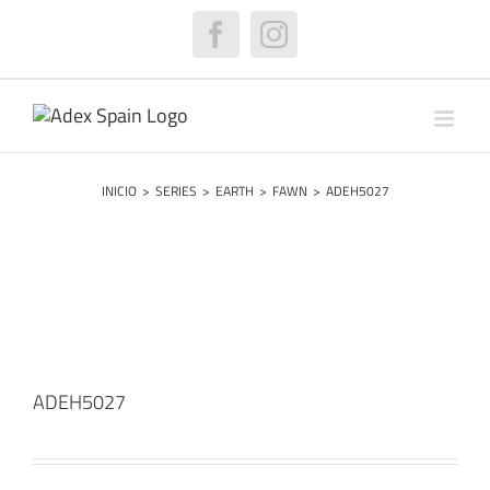
Saltar
al
Facebook
Instagram
contenido
INICIO
>
SERIES
>
EARTH
>
FAWN
>
ADEH5027
ADEH5027