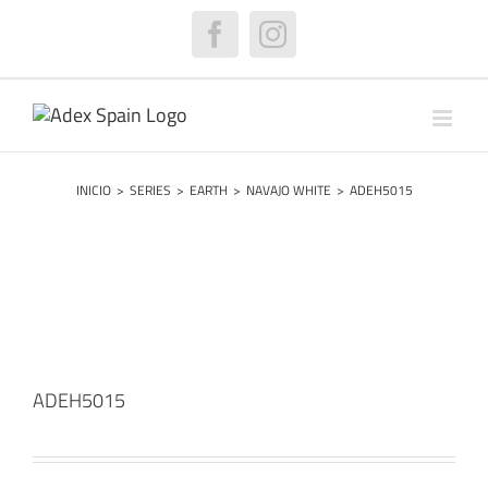
Saltar
al
Facebook
Instagram
contenido
INICIO
>
SERIES
>
EARTH
>
NAVAJO WHITE
>
ADEH5015
ADEH5015