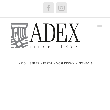
Saltar
al
Facebook
Instagram
contenido
INICIO
>
SERIES
>
EARTH
>
MORNING SKY
>
ADEH1018