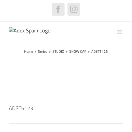
Skip
to
Facebook
Instagram
content
Home
>
Series
>
STUDIO
>
SNOW CAP
>
ADST5123
ADST5123