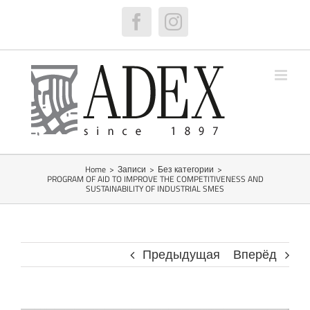
Skip
to
Facebook
Instagram
content
Home
>
Записи
>
Без категории
>
PROGRAM OF AID TO IMPROVE THE COMPETITIVENESS AND
SUSTAINABILITY OF INDUSTRIAL SMES
Предыдущая
Вперёд