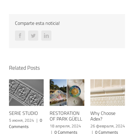
Comparte esta noticia!
Facebook
Twitter
LinkedIn
Related Posts
SERIE STUDIO
RESTORATION
Why Choose
OF PARK GÜELL
Adex?
5 июня, 2024
|
0
18 апреля, 2024
26 февраля, 2024
Comments
|
0 Comments
|
0 Comments