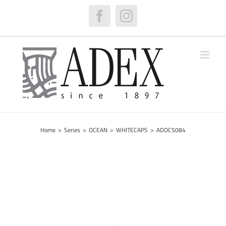
Skip
to
Facebook
Instagram
content
Home
>
Series
>
OCEAN
>
WHITECAPS
>
ADOC5084