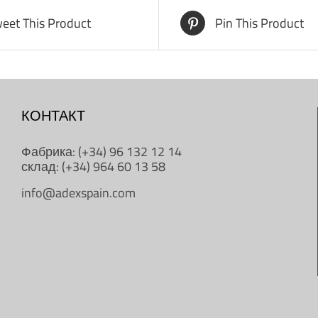
eet This Product
Pin This Product
КОНТАКТ
Фабрика: (+34) 96 132 12 14
склад: (+34) 964 60 13 58
info@adexspain.com