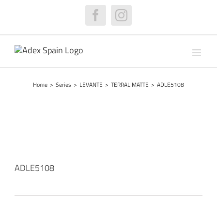
Skip
to
Facebook
Instagram
content
Home
>
Series
>
LEVANTE
>
TERRAL MATTE
>
ADLE5108
ADLE5108