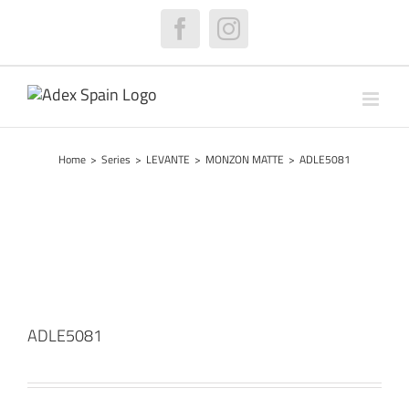
Skip
to
Facebook
Instagram
content
Home
>
Series
>
LEVANTE
>
MONZON MATTE
>
ADLE5081
ADLE5081