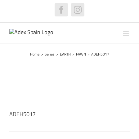
Skip
to
Facebook
Instagram
content
Home
>
Series
>
EARTH
>
FAWN
>
ADEH5017
ADEH5017